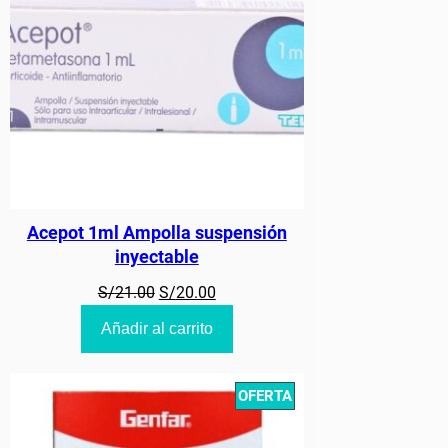
Acepot 1ml Ampolla suspensión
inyectable
El
El
S/
21.00
S/
20.00
precio
precio
Añadir al carrito
original
actual
era:
es:
S/21.00.
S/20.00.
PRODUCT
OFERTA
ON
SALE