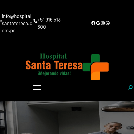
Saltar
al
info@hospital
contenido
+51 916 513
Facebook
Google
Instagram
WhatsApp
santateresa.c
600
om.pe
S
e
a
r
c
h