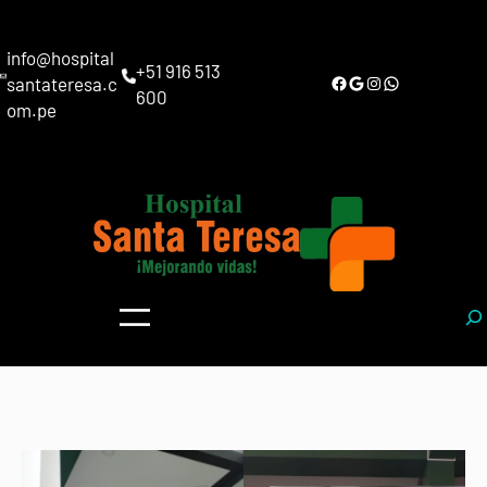
info@hospital
+51 916 513
Facebook
Google
Instagram
WhatsApp
santateresa.c
600
om.pe
S
e
a
r
c
h