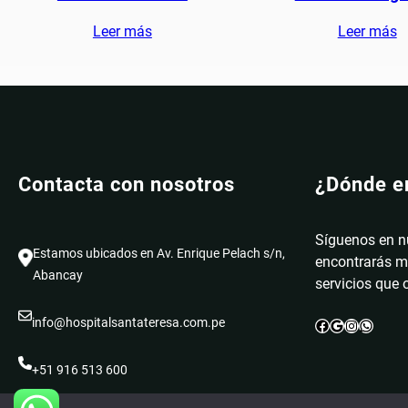
Leer más
Leer más
Contacta con nosotros
¿Dónde e
Síguenos en n
Estamos ubicados en Av. Enrique Pelach s/n,
encontrarás m
Abancay
servicios que
info@hospitalsantateresa.com.pe
Facebook
Google
Instagram
WhatsApp
+51 916 513 600