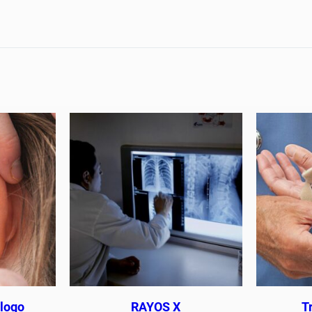
ólogo
RAYOS X
T