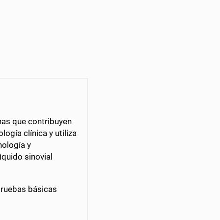
anas que contribuyen
gía clínica y utiliza
nología y
íquido sinovial
pruebas básicas