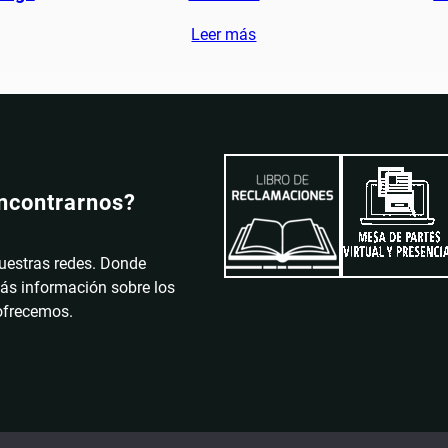
Leer más
ncontrarnos?
uestras redes. Donde
ás información sobre los
 ofrecemos.