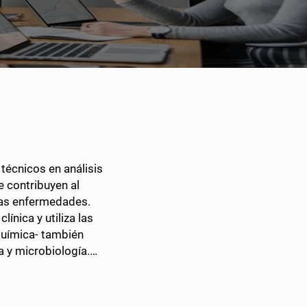
 técnicos en análisis
e contribuyen al
 las enfermedades.
ínica y utiliza las
química- también
a y microbiología.…