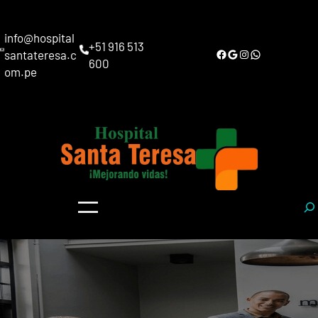
Saltar
al
info@hospital
contenido
+51 916 513
Facebook
Google
Instagram
WhatsApp
santateresa.c
600
om.pe
S
e
a
r
c
h