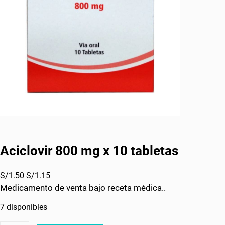
Aciclovir 800 mg x 10 tabletas
E
E
S/
1.50
S/
1.15
l
l
Medicamento de venta bajo receta médica..
p
p
7 disponibles
r
r
e
e