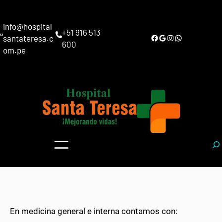
info@hospital
+51 916 513
Facebook
Google
Instagram
WhatsApp
santateresa.c
600
om.pe
S
e
a
r
c
h
En medicina general e interna contamos con: