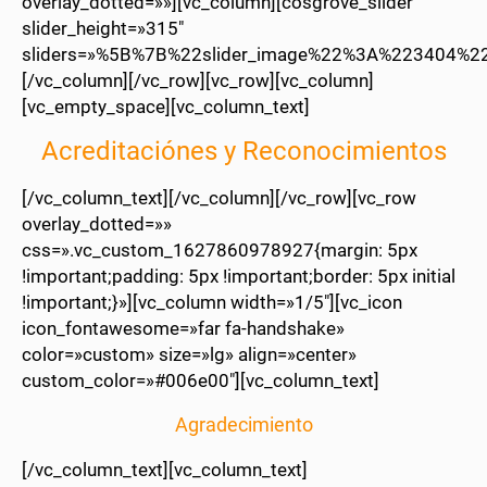
overlay_dotted=»»][vc_column][cosgrove_slider
slider_height=»315″
sliders=»%5B%7B%22slider_image%22%3A%223404%2
[/vc_column][/vc_row][vc_row][vc_column]
[vc_empty_space][vc_column_text]
Acreditaciónes y Reconocimientos
[/vc_column_text][/vc_column][/vc_row][vc_row
overlay_dotted=»»
css=».vc_custom_1627860978927{margin: 5px
!important;padding: 5px !important;border: 5px initial
!important;}»][vc_column width=»1/5″][vc_icon
icon_fontawesome=»far fa-handshake»
color=»custom» size=»lg» align=»center»
custom_color=»#006e00″][vc_column_text]
Agradecimiento
[/vc_column_text][vc_column_text]