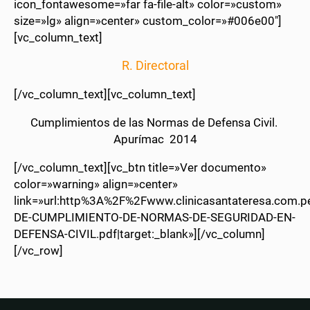
icon_fontawesome=»far fa-file-alt» color=»custom»
size=»lg» align=»center» custom_color=»#006e00″]
[vc_column_text]
R. Directoral
[/vc_column_text][vc_column_text]
Cumplimientos de las Normas de Defensa Civil.
Apurímac 2014
[/vc_column_text][vc_btn title=»Ver documento»
color=»warning» align=»center»
link=»url:http%3A%2F%2Fwww.clinicasantateresa.com
DE-CUMPLIMIENTO-DE-NORMAS-DE-SEGURIDAD-EN-
DEFENSA-CIVIL.pdf|target:_blank»][/vc_column]
[/vc_row]