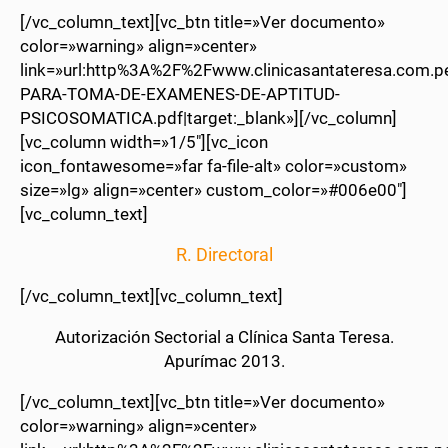
[/vc_column_text][vc_btn title=»Ver documento»
color=»warning» align=»center»
link=»url:http%3A%2F%2Fwww.clinicasantateresa.co
PARA-TOMA-DE-EXAMENES-DE-APTITUD-
PSICOSOMATICA.pdf|target:_blank»][/vc_column]
[vc_column width=»1/5″][vc_icon
icon_fontawesome=»far fa-file-alt» color=»custom»
size=»lg» align=»center» custom_color=»#006e00″]
[vc_column_text]
R. Directoral
[/vc_column_text][vc_column_text]
Autorización Sectorial a Clínica Santa Teresa.
Apurímac 2013.
[/vc_column_text][vc_btn title=»Ver documento»
color=»warning» align=»center»