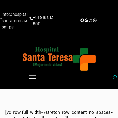
info@hospital
+51 916 513
Facebook
Google
Instagram
WhatsApp
santateresa.c
600
om.pe
S
e
a
r
c
h
[vc_row full_width=»stretch_row_content_no_spaces»