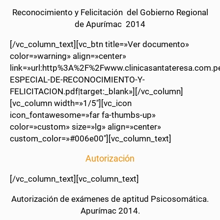
Reconocimiento y Felicitación del Gobierno Regional
de Apurímac 2014
[/vc_column_text][vc_btn title=»Ver documento»
color=»warning» align=»center»
link=»url:http%3A%2F%2Fwww.clinicasantateresa.co
ESPECIAL-DE-RECONOCIMIENTO-Y-
FELICITACION.pdf|target:_blank»][/vc_column]
[vc_column width=»1/5″][vc_icon
icon_fontawesome=»far fa-thumbs-up»
color=»custom» size=»lg» align=»center»
custom_color=»#006e00″][vc_column_text]
Autorización
[/vc_column_text][vc_column_text]
Autorización de exámenes de aptitud Psicosomática.
Apurímac 2014.