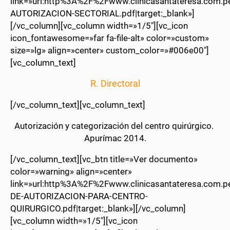
link=»url:http%3A%2F%2Fwww.clinicasantateresa.com
AUTORIZACION-SECTORIAL.pdf|target:_blank»]
[/vc_column][vc_column width=»1/5″][vc_icon
icon_fontawesome=»far fa-file-alt» color=»custom»
size=»lg» align=»center» custom_color=»#006e00″]
[vc_column_text]
R. Directoral
[/vc_column_text][vc_column_text]
Autorización y categorización del centro quirúrgico.
Apurímac 2014.
[/vc_column_text][vc_btn title=»Ver documento»
color=»warning» align=»center»
link=»url:http%3A%2F%2Fwww.clinicasantateresa.com
DE-AUTORIZACION-PARA-CENTRO-
QUIRURGICO.pdf|target:_blank»][/vc_column]
[vc_column width=»1/5″][vc_icon