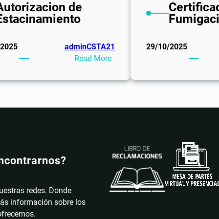
Autorizacion de
Certifica
Estacinamiento
Fumigac
/2025
adminCSTA21
29/10/2025
:
Read More
Autorizacion
de
Estacinamiento
ncontrarnos?
uestras redes. Donde
ás información sobre los
 ofrecemos.