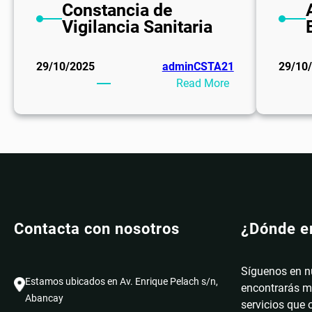
Constancia de
Apurimac
Vigilancia Sanitaria
29/10/2025
adminCSTA21
29/10
:
Read More
Constancia
de
Vigilancia
Sanitaria
Contacta con nosotros
¿Dónde e
Síguenos en n
Estamos ubicados en Av. Enrique Pelach s/n,
encontrarás m
Abancay
servicios que