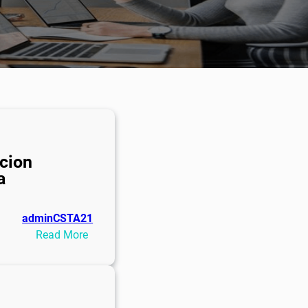
cion
a
adminCSTA21
:
Read More
Autorizacion
Farmacia