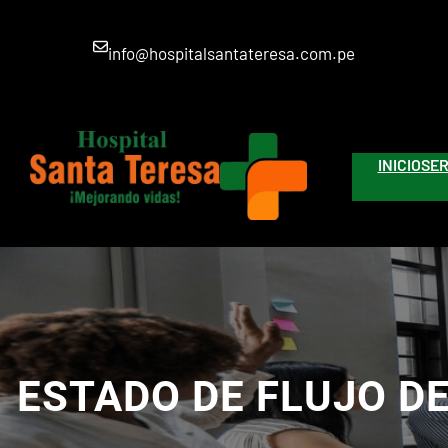
Saltar
al
info@hospitalsantateresa.com.pe
contenido
INICIO
SER
ESTADO DE FLUJO D